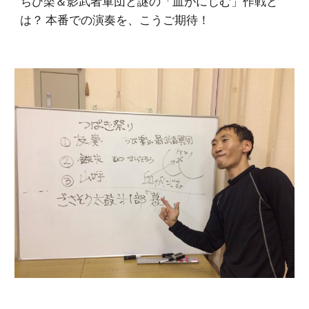
ちび楽＆影武者軍団と謎の「血がにじむ」作戦と
は？ 本番での演奏を、こうご期待！