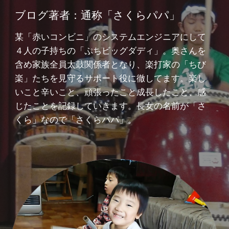
ブログ著者：通称「さくらパパ」
某「赤いコンビニ」のシステムエンジニアにして
４人の子持ちの「ぷちビッグダディ」。奥さんを
含め家族全員太鼓関係者となり、楽打家の「ちび
楽」たちを見守るサポート役に徹してます。楽し
いこと辛いこと、頑張ったこと成長したこと、感
じたことを記録していきます。長女の名前が「さ
くら」なので「さくらパパ」。