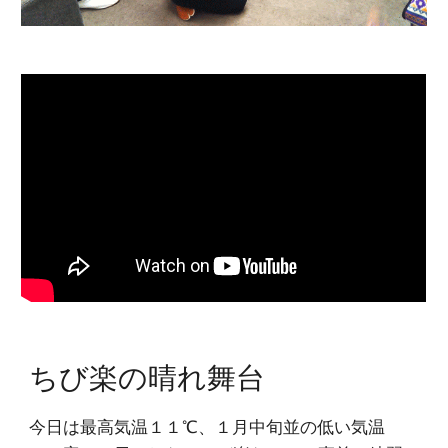
ちび楽の晴れ舞台
今日は最高気温１１℃、１月中旬並の低い気温