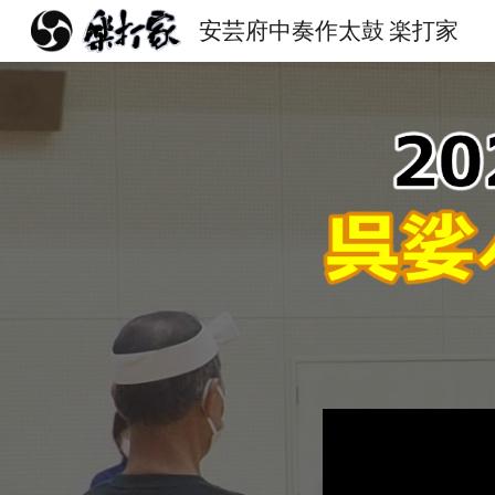
安芸府中奏作太鼓 楽打家
Sk