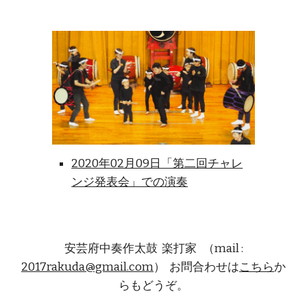
2020年02月09日「第二回チャレ
ンジ発表会」での演奏
安芸府中奏作太鼓 楽打家 （mail :
2017rakuda@gmail.com
） お問合わせは
こちら
か
らもどうぞ。