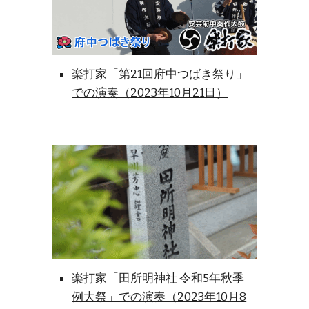
楽打家「第21回府中つばき祭り」
での演奏（2023年10月21日）
楽打家「田所明神社 令和5年秋季
例大祭」での演奏（2023年10月8