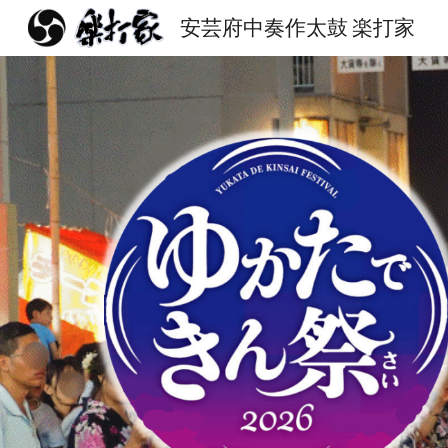
安芸府中奏作太鼓 楽打家
Sk