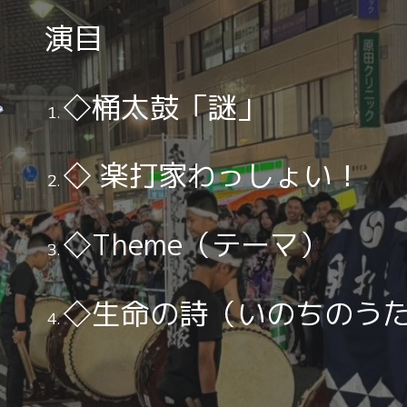
演目
◇
桶太鼓「謎」
◇
楽打家わっしょい！
◇
Theme（テーマ）
◇生命の詩（いのちのう