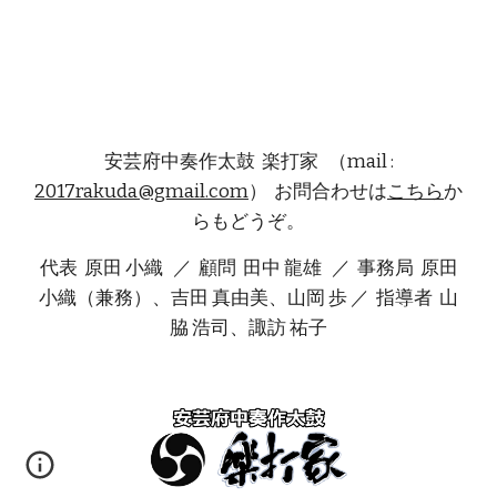
安芸府中奏作太鼓 楽打家 （mail :
2017rakuda@gmail.com
） お問合わせは
こちら
か
らもどうぞ。
代表
原田 小織 ／ 顧問
田中 龍雄 ／ 事務局 原田
小織（兼務）、吉田 真由美、山岡 歩 ／ 指導者 山
脇 浩司、諏訪 祐子